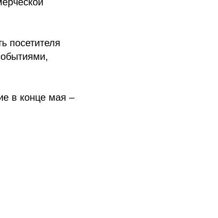
мерческой
ть посетителя
событиями,
ие в конце мая –