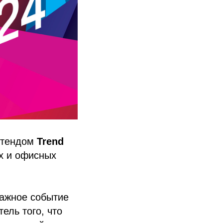
стендом
Trend
х и офисных
важное событие
ель того, что