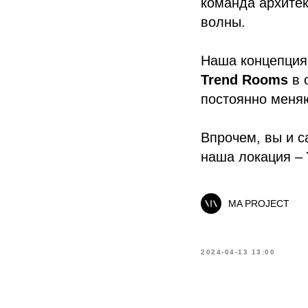
команда архитек
волны.
Наша концепция
Trend Rooms
в 
постоянно меня
Впрочем, вы и с
наша локация –
MA PROJECT
2024-04-13 13:00